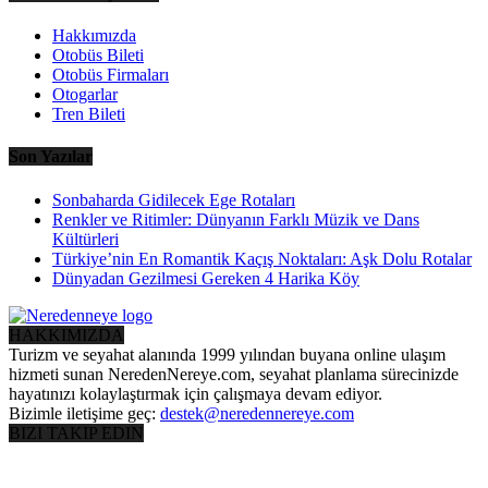
Hakkımızda
Otobüs Bileti
Otobüs Firmaları
Otogarlar
Tren Bileti
Son Yazılar
Sonbaharda Gidilecek Ege Rotaları
Renkler ve Ritimler: Dünyanın Farklı Müzik ve Dans
Kültürleri
Türkiye’nin En Romantik Kaçış Noktaları: Aşk Dolu Rotalar
Dünyadan Gezilmesi Gereken 4 Harika Köy
HAKKIMIZDA
Turizm ve seyahat alanında 1999 yılından buyana online ulaşım
hizmeti sunan NeredenNereye.com, seyahat planlama sürecinizde
hayatınızı kolaylaştırmak için çalışmaya devam ediyor.
Bizimle iletişime geç:
destek@neredennereye.com
BIZI TAKIP EDIN