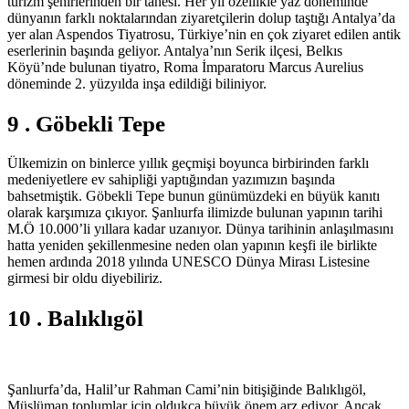
turizm şehirlerinden bir tanesi. Her yıl özellikle yaz döneminde
dünyanın farklı noktalarından ziyaretçilerin dolup taştığı Antalya’da
yer alan Aspendos Tiyatrosu, Türkiye’nin en çok ziyaret edilen antik
eserlerinin başında geliyor. Antalya’nın Serik ilçesi, Belkıs
Köyü’nde bulunan tiyatro, Roma İmparatoru Marcus Aurelius
döneminde 2. yüzyılda inşa edildiği biliniyor.
9 . Göbekli Tepe
Ülkemizin on binlerce yıllık geçmişi boyunca birbirinden farklı
medeniyetlere ev sahipliği yaptığından yazımızın başında
bahsetmiştik. Göbekli Tepe bunun günümüzdeki en büyük kanıtı
olarak karşımıza çıkıyor. Şanlıurfa ilimizde bulunan yapının tarihi
M.Ö 10.000’li yıllara kadar uzanıyor. Dünya tarihinin anlaşılmasını
hatta yeniden şekillenmesine neden olan yapının keşfi ile birlikte
hemen ardında 2018 yılında UNESCO Dünya Mirası Listesine
girmesi bir oldu diyebiliriz.
10 . Balıklıgöl
Şanlıurfa’da, Halil’ur Rahman Cami’nin bitişiğinde Balıklıgöl,
Müslüman toplumlar için oldukça büyük önem arz ediyor. Ancak