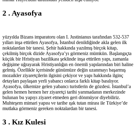
2 . Ayasofya
yüzyılda Bizans imparatoru olan I. Justinianus tarafından 532-537
yılları inşa ettirilen Ayasofya, İstanbul denildiğinde akla gelen ilk
noktalardan bir tanesi. Şehir hakkında yazılmış birçok kitap,
çekilmiş birçok dizide Ayasofya’yı görmeniz mümkün. Başlangıçta
küçük bir Hristiyan bazilikası şeklinde inşa ettirilen yapı, zamanla
değişime uğrayarak Hristiyanlığın en önemli yapılarından biri haline
gelmiş. Özellikle içerisinde günümüze değin uzanmayı başarmış
mozaikler ziyaretçilerin ilgisini çekiyor ve yapı hakkında ilginç
detayları paylaşan yerli yabancı onlarca farklı kitap basılıyor.
Ayasofya, ülkemize gelen yabancı turistlerin de gözdesi. İstanbul’a
gelen hemen hemen her ziyaretçi tarihi yarımadanın merkezinde
bulunan bu yapıyı ziyaret etmeden geri dönmüyor diyebiliriz.
Muhteşem mimari yapısı ve tarihe ışık tutan mirası ile Türkiye’de
mutlaka görmeniz gereken noktalardan bir tanesi.
3 . Kız Kulesi