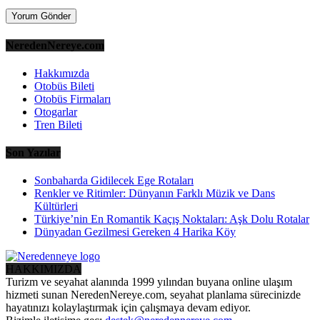
NeredenNereye.com
Hakkımızda
Otobüs Bileti
Otobüs Firmaları
Otogarlar
Tren Bileti
Son Yazılar
Sonbaharda Gidilecek Ege Rotaları
Renkler ve Ritimler: Dünyanın Farklı Müzik ve Dans
Kültürleri
Türkiye’nin En Romantik Kaçış Noktaları: Aşk Dolu Rotalar
Dünyadan Gezilmesi Gereken 4 Harika Köy
HAKKIMIZDA
Turizm ve seyahat alanında 1999 yılından buyana online ulaşım
hizmeti sunan NeredenNereye.com, seyahat planlama sürecinizde
hayatınızı kolaylaştırmak için çalışmaya devam ediyor.