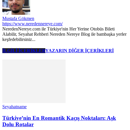
Mustafa Gökmen
https://www.neredennereye.com/
NeredenNereye.com ile Türkiye'nin Her Yerine Otobüs Bileti
Alabilir, Seyahat Rehberi Nereden Nereye Blog ile bambaşka yerler
keşfedebilirsiniz...
İLGİLİ İÇERİKLER
YAZARIN DİĞER İÇERİKLERİ
Seyahatname
Türkiye’nin En Romantik Kaçış Noktaları: Aşk
Dolu Rotalar