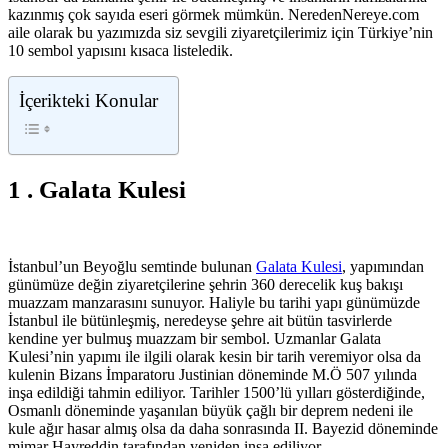
kazınmış çok sayıda eseri görmek mümkün. NeredenNereye.com
aile olarak bu yazımızda siz sevgili ziyaretçilerimiz için Türkiye’nin
10 sembol yapısını kısaca listeledik.
İçerikteki Konular
1 . Galata Kulesi
İstanbul’un Beyoğlu semtinde bulunan
Galata Kulesi
, yapımından
günümüze değin ziyaretçilerine şehrin 360 derecelik kuş bakışı
muazzam manzarasını sunuyor. Haliyle bu tarihi yapı günümüzde
İstanbul ile bütünleşmiş, neredeyse şehre ait bütün tasvirlerde
kendine yer bulmuş muazzam bir sembol. Uzmanlar Galata
Kulesi’nin yapımı ile ilgili olarak kesin bir tarih veremiyor olsa da
kulenin Bizans İmparatoru Justinian döneminde M.Ö 507 yılında
inşa edildiği tahmin ediliyor. Tarihler 1500’lü yılları gösterdiğinde,
Osmanlı döneminde yaşanılan büyük çağlı bir deprem nedeni ile
kule ağır hasar almış olsa da daha sonrasında II. Bayezid döneminde
mimar Hayreddin tarafından yeniden inşa ediliyor.