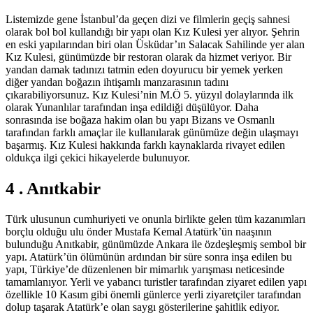
Listemizde gene İstanbul’da geçen dizi ve filmlerin geçiş sahnesi
olarak bol bol kullandığı bir yapı olan Kız Kulesi yer alıyor. Şehrin
en eski yapılarından biri olan Üsküdar’ın Salacak Sahilinde yer alan
Kız Kulesi, günümüzde bir restoran olarak da hizmet veriyor. Bir
yandan damak tadınızı tatmin eden doyurucu bir yemek yerken
diğer yandan boğazın ihtişamlı manzarasının tadını
çıkarabiliyorsunuz. Kız Kulesi’nin M.Ö 5. yüzyıl dolaylarında ilk
olarak Yunanlılar tarafından inşa edildiği düşülüyor. Daha
sonrasında ise boğaza hakim olan bu yapı Bizans ve Osmanlı
tarafından farklı amaçlar ile kullanılarak günümüze değin ulaşmayı
başarmış. Kız Kulesi hakkında farklı kaynaklarda rivayet edilen
oldukça ilgi çekici hikayelerde bulunuyor.
4 . Anıtkabir
Türk ulusunun cumhuriyeti ve onunla birlikte gelen tüm kazanımları
borçlu olduğu ulu önder Mustafa Kemal Atatürk’ün naaşının
bulunduğu Anıtkabir, günümüzde Ankara ile özdeşleşmiş sembol bir
yapı. Atatürk’ün ölümünün ardından bir süre sonra inşa edilen bu
yapı, Türkiye’de düzenlenen bir mimarlık yarışması neticesinde
tamamlanıyor. Yerli ve yabancı turistler tarafından ziyaret edilen yapı
özellikle 10 Kasım gibi önemli günlerce yerli ziyaretçiler tarafından
dolup taşarak Atatürk’e olan saygı gösterilerine şahitlik ediyor.