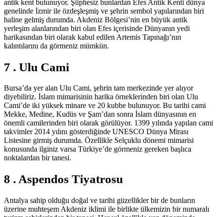
antik kent bulunuyor. Şüphesiz bunlardan Efes Antik Kenti dünya
genelinde İzmir ile özdeşleşmiş ve şehrin sembol yapılarından biri
haline gelmiş durumda. Akdeniz Bölgesi’nin en büyük antik
yerleşim alanlarından biri olan Efes içerisinde Dünyanın yedi
harikasından biri olarak kabul edilen Artemis Tapınağı’nın
kalıntılarını da görmeniz mümkün.
7 . Ulu Cami
Bursa’da yer alan Ulu Cami, şehrin tam merkezinde yer alıyor
diyebiliriz. İslam mimarisinin harika örneklerinden biri olan Ulu
Cami’de iki yüksek minare ve 20 kubbe bulunuyor. Bu tarihi cami
Mekke, Medine, Kudüs ve Şam’dan sonra İslam dünyasının en
önemli camilerinden biri olarak görülüyor. 1399 yılında yapılan cami
takvimler 2014 yılını gösterdiğinde UNESCO Dünya Mirası
Listesine girmiş durumda. Özellikle Selçuklu dönemi mimarisi
konusunda ilginiz varsa Türkiye’de görmeniz gereken başlıca
noktalardan bir tanesi.
8 . Aspendos Tiyatrosu
Antalya sahip olduğu doğal ve tarihi güzellikler bir de bunların
üzerine muhteşem Akdeniz iklimi ile birlikte ülkemizin bir numaralı