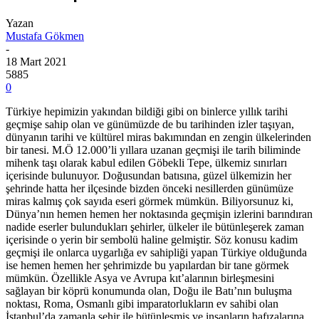
Yazan
Mustafa Gökmen
-
18 Mart 2021
5885
0
Türkiye hepimizin yakından bildiği gibi on binlerce yıllık tarihi
geçmişe sahip olan ve günümüzde de bu tarihinden izler taşıyan,
dünyanın tarihi ve kültürel miras bakımından en zengin ülkelerinden
bir tanesi. M.Ö 12.000’li yıllara uzanan geçmişi ile tarih biliminde
mihenk taşı olarak kabul edilen Göbekli Tepe, ülkemiz sınırları
içerisinde bulunuyor. Doğusundan batısına, güzel ülkemizin her
şehrinde hatta her ilçesinde bizden önceki nesillerden günümüze
miras kalmış çok sayıda eseri görmek mümkün. Biliyorsunuz ki,
Dünya’nın hemen hemen her noktasında geçmişin izlerini barındıran
nadide eserler bulundukları şehirler, ülkeler ile bütünleşerek zaman
içerisinde o yerin bir sembolü haline gelmiştir. Söz konusu kadim
geçmişi ile onlarca uygarlığa ev sahipliği yapan Türkiye olduğunda
ise hemen hemen her şehrimizde bu yapılardan bir tane görmek
mümkün. Özellikle Asya ve Avrupa kıt’alarının birleşmesini
sağlayan bir köprü konumunda olan, Doğu ile Batı’nın buluşma
noktası, Roma, Osmanlı gibi imparatorlukların ev sahibi olan
İstanbul’da zamanla şehir ile bütünleşmiş ve insanların hafızalarına