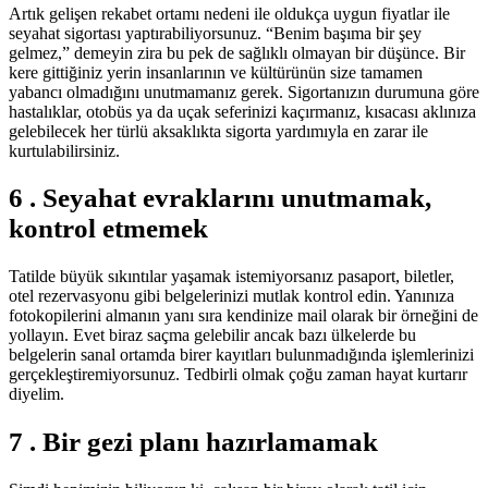
Artık gelişen rekabet ortamı nedeni ile oldukça uygun fiyatlar ile
seyahat sigortası yaptırabiliyorsunuz. “Benim başıma bir şey
gelmez,” demeyin zira bu pek de sağlıklı olmayan bir düşünce. Bir
kere gittiğiniz yerin insanlarının ve kültürünün size tamamen
yabancı olmadığını unutmamanız gerek. Sigortanızın durumuna göre
hastalıklar, otobüs ya da uçak seferinizi kaçırmanız, kısacası aklınıza
gelebilecek her türlü aksaklıkta sigorta yardımıyla en zarar ile
kurtulabilirsiniz.
6 . Seyahat evraklarını unutmamak,
kontrol etmemek
Tatilde büyük sıkıntılar yaşamak istemiyorsanız pasaport, biletler,
otel rezervasyonu gibi belgelerinizi mutlak kontrol edin. Yanınıza
fotokopilerini almanın yanı sıra kendinize mail olarak bir örneğini de
yollayın. Evet biraz saçma gelebilir ancak bazı ülkelerde bu
belgelerin sanal ortamda birer kayıtları bulunmadığında işlemlerinizi
gerçekleştiremiyorsunuz. Tedbirli olmak çoğu zaman hayat kurtarır
diyelim.
7 . Bir gezi planı hazırlamamak