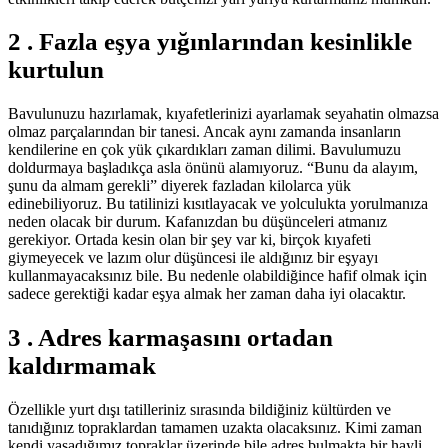
2 . Fazla eşya yığınlarından kesinlikle
kurtulun
Bavulunuzu hazırlamak, kıyafetlerinizi ayarlamak seyahatin olmazsa
olmaz parçalarından bir tanesi. Ancak aynı zamanda insanların
kendilerine en çok yük çıkardıkları zaman dilimi. Bavulumuzu
doldurmaya başladıkça asla önünü alamıyoruz. “Bunu da alayım,
şunu da almam gerekli” diyerek fazladan kilolarca yük
edinebiliyoruz. Bu tatilinizi kısıtlayacak ve yolculukta yorulmanıza
neden olacak bir durum. Kafanızdan bu düşünceleri atmanız
gerekiyor. Ortada kesin olan bir şey var ki, birçok kıyafeti
giymeyecek ve lazım olur düşüncesi ile aldığınız bir eşyayı
kullanmayacaksınız bile. Bu nedenle olabildiğince hafif olmak için
sadece gerektiği kadar eşya almak her zaman daha iyi olacaktır.
3 . Adres karmaşasını ortadan
kaldırmamak
Özellikle yurt dışı tatilleriniz sırasında bildiğiniz kültürden ve
tanıdığınız topraklardan tamamen uzakta olacaksınız. Kimi zaman
kendi yaşadığımız topraklar üzerinde bile adres bulmakta bir hayli