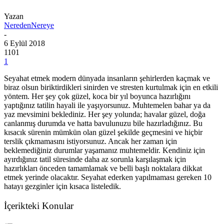
Yazan
NeredenNereye
-
6 Eylül 2018
1101
1
Seyahat etmek modern dünyada insanların şehirlerden kaçmak ve
biraz olsun biriktirdikleri sinirden ve stresten kurtulmak için en etkili
yöntem. Her şey çok güzel, koca bir yıl boyunca hazırlığını
yaptığınız tatilin hayali ile yaşıyorsunuz. Muhtemelen bahar ya da
yaz mevsimini beklediniz. Her şey yolunda; havalar güzel, doğa
canlanmış durumda ve hatta bavulunuzu bile hazırladığınız. Bu
kısacık sürenin mümkün olan güzel şekilde geçmesini ve hiçbir
terslik çıkmamasını istiyorsunuz. Ancak her zaman için
beklemediğiniz durumlar yaşamanız muhtemeldir. Kendiniz için
ayırdığınız tatil süresinde daha az sorunla karşılaşmak için
hazırlıkları önceden tamamlamak ve belli başlı noktalara dikkat
etmek yerinde olacaktır. Seyahat ederken yapılmaması gereken 10
hatayı gezginler için kısaca listeledik.
İçerikteki Konular