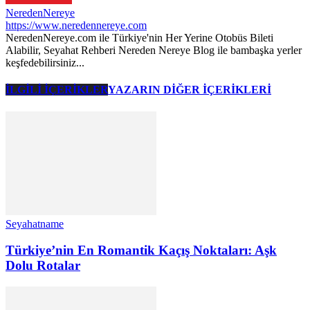
NeredenNereye
https://www.neredennereye.com
NeredenNereye.com ile Türkiye'nin Her Yerine Otobüs Bileti
Alabilir, Seyahat Rehberi Nereden Nereye Blog ile bambaşka yerler
keşfedebilirsiniz...
İLGİLİ İÇERİKLER
YAZARIN DİĞER İÇERİKLERİ
Seyahatname
Türkiye’nin En Romantik Kaçış Noktaları: Aşk
Dolu Rotalar