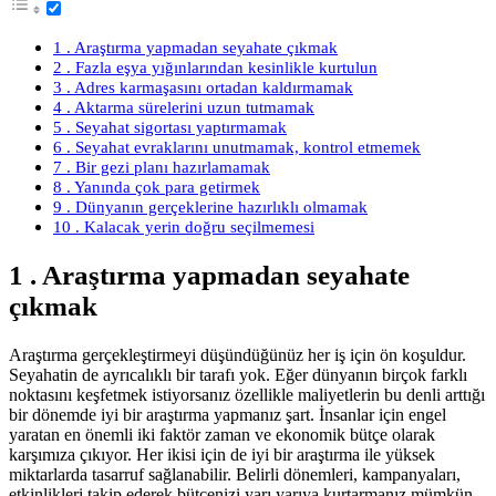
1 . Araştırma yapmadan seyahate çıkmak
2 . Fazla eşya yığınlarından kesinlikle kurtulun
3 . Adres karmaşasını ortadan kaldırmamak
4 . Aktarma sürelerini uzun tutmamak
5 . Seyahat sigortası yaptırmamak
6 . Seyahat evraklarını unutmamak, kontrol etmemek
7 . Bir gezi planı hazırlamamak
8 . Yanında çok para getirmek
9 . Dünyanın gerçeklerine hazırlıklı olmamak
10 . Kalacak yerin doğru seçilmemesi
1 . Araştırma yapmadan seyahate
çıkmak
Araştırma gerçekleştirmeyi düşündüğünüz her iş için ön koşuldur.
Seyahatin de ayrıcalıklı bir tarafı yok. Eğer dünyanın birçok farklı
noktasını keşfetmek istiyorsanız özellikle maliyetlerin bu denli arttığı
bir dönemde iyi bir araştırma yapmanız şart. İnsanlar için engel
yaratan en önemli iki faktör zaman ve ekonomik bütçe olarak
karşımıza çıkıyor. Her ikisi için de iyi bir araştırma ile yüksek
miktarlarda tasarruf sağlanabilir. Belirli dönemleri, kampanyaları,
etkinlikleri takip ederek bütçenizi yarı yarıya kurtarmanız mümkün.