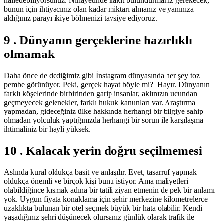
halledebiliyorsunuz. Nihayetinde nakit bulundurmanız gerekecek,
bunun için ihtiyacınız olan kadar miktarı almanız ve yanınıza
aldığınız parayı ikiye bölmenizi tavsiye ediyoruz.
9 . Dünyanın gerçeklerine hazırlıklı
olmamak
Daha önce de dediğimiz gibi İnstagram dünyasında her şey toz
pembe görünüyor. Peki, gerçek hayat böyle mi? Hayır. Dünyanın
farklı köşelerinde birbirinden garip insanlar, aklınızın ucundan
geçmeyecek gelenekler, farklı hukuk kanunları var. Araştırma
yapmadan, gideceğiniz ülke hakkında herhangi bir bilgiye sahip
olmadan yolculuk yaptığınızda herhangi bir sorun ile karşılaşma
ihtimaliniz bir hayli yüksek.
10 . Kalacak yerin doğru seçilmemesi
Aslında kural oldukça basit ve anlaşılır. Evet, tasarruf yapmak
oldukça önemli ve birçok kişi bunu istiyor. Ama maliyetleri
olabildiğince kısmak adına bir tatili ziyan etmenin de pek bir anlamı
yok. Uygun fiyata konaklama için şehir merkezine kilometrelerce
uzaklıkta bulunan bir otel seçmek büyük bir hata olabilir. Kendi
yaşadığınız şehri düşünecek olursanız günlük olarak trafik ile