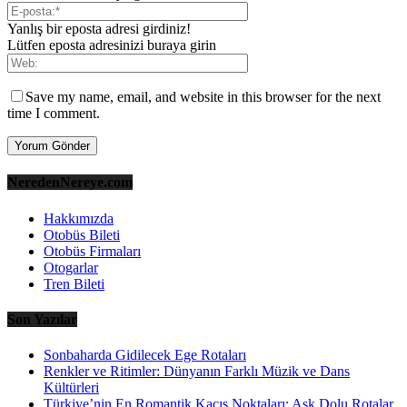
Yanlış bir eposta adresi girdiniz!
Lütfen eposta adresinizi buraya girin
Save my name, email, and website in this browser for the next
time I comment.
NeredenNereye.com
Hakkımızda
Otobüs Bileti
Otobüs Firmaları
Otogarlar
Tren Bileti
Son Yazılar
Sonbaharda Gidilecek Ege Rotaları
Renkler ve Ritimler: Dünyanın Farklı Müzik ve Dans
Kültürleri
Türkiye’nin En Romantik Kaçış Noktaları: Aşk Dolu Rotalar