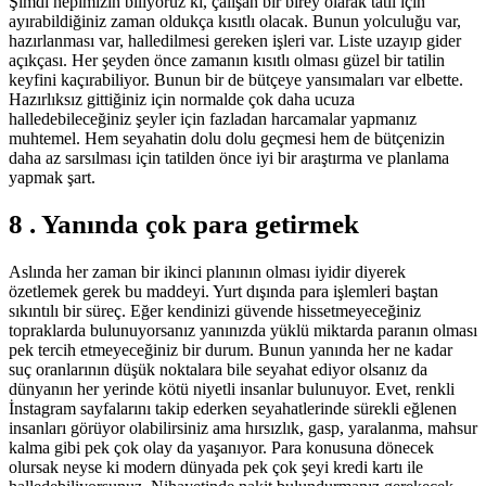
Şimdi hepimizin biliyoruz ki, çalışan bir birey olarak tatil için
ayırabildiğiniz zaman oldukça kısıtlı olacak. Bunun yolculuğu var,
hazırlanması var, halledilmesi gereken işleri var. Liste uzayıp gider
açıkçası. Her şeyden önce zamanın kısıtlı olması güzel bir tatilin
keyfini kaçırabiliyor. Bunun bir de bütçeye yansımaları var elbette.
Hazırlıksız gittiğiniz için normalde çok daha ucuza
halledebileceğiniz şeyler için fazladan harcamalar yapmanız
muhtemel. Hem seyahatin dolu dolu geçmesi hem de bütçenizin
daha az sarsılması için tatilden önce iyi bir araştırma ve planlama
yapmak şart.
8 . Yanında çok para getirmek
Aslında her zaman bir ikinci planının olması iyidir diyerek
özetlemek gerek bu maddeyi. Yurt dışında para işlemleri baştan
sıkıntılı bir süreç. Eğer kendinizi güvende hissetmeyeceğiniz
topraklarda bulunuyorsanız yanınızda yüklü miktarda paranın olması
pek tercih etmeyeceğiniz bir durum. Bunun yanında her ne kadar
suç oranlarının düşük noktalara bile seyahat ediyor olsanız da
dünyanın her yerinde kötü niyetli insanlar bulunuyor. Evet, renkli
İnstagram sayfalarını takip ederken seyahatlerinde sürekli eğlenen
insanları görüyor olabilirsiniz ama hırsızlık, gasp, yaralanma, mahsur
kalma gibi pek çok olay da yaşanıyor. Para konusuna dönecek
olursak neyse ki modern dünyada pek çok şeyi kredi kartı ile