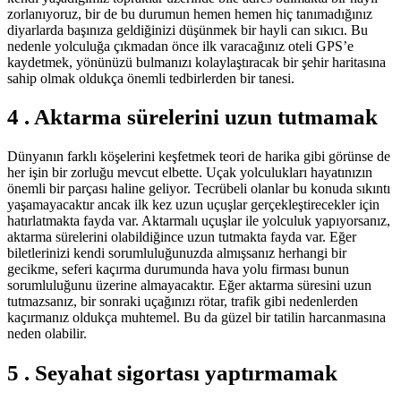
zorlanıyoruz, bir de bu durumun hemen hemen hiç tanımadığınız
diyarlarda başınıza geldiğinizi düşünmek bir hayli can sıkıcı. Bu
nedenle yolculuğa çıkmadan önce ilk varacağınız oteli GPS’e
kaydetmek, yönünüzü bulmanızı kolaylaştıracak bir şehir haritasına
sahip olmak oldukça önemli tedbirlerden bir tanesi.
4 . Aktarma sürelerini uzun tutmamak
Dünyanın farklı köşelerini keşfetmek teori de harika gibi görünse de
her işin bir zorluğu mevcut elbette. Uçak yolculukları hayatınızın
önemli bir parçası haline geliyor. Tecrübeli olanlar bu konuda sıkıntı
yaşamayacaktır ancak ilk kez uzun uçuşlar gerçekleştirecekler için
hatırlatmakta fayda var. Aktarmalı uçuşlar ile yolculuk yapıyorsanız,
aktarma sürelerini olabildiğince uzun tutmakta fayda var. Eğer
biletlerinizi kendi sorumluluğunuzda almışsanız herhangi bir
gecikme, seferi kaçırma durumunda hava yolu firması bunun
sorumluluğunu üzerine almayacaktır. Eğer aktarma süresini uzun
tutmazsanız, bir sonraki uçağınızı rötar, trafik gibi nedenlerden
kaçırmanız oldukça muhtemel. Bu da güzel bir tatilin harcanmasına
neden olabilir.
5 . Seyahat sigortası yaptırmamak