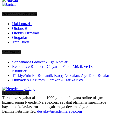
NeredenNereye.com
Hakkımızda
Otobüs Bileti
Otobüs Firmaları
Otogarlar
Tren Bileti
Son Yazılar
Sonbaharda Gidilecek Ege Rotaları
Renkler ve Ritimler: Dünyanın Farklı Müzik ve Dans
Kültürleri
Türkiye’nin En Romantik Kaçış Noktaları: Aşk Dolu Rotalar
Dünyadan Gezilmesi Gereken 4 Harika Köy
HAKKIMIZDA
Turizm ve seyahat alanında 1999 yılından buyana online ulaşım
hizmeti sunan NeredenNereye.com, seyahat planlama sürecinizde
hayatınızı kolaylaştırmak için çalışmaya devam ediyor.
Bizimle iletişime geç:
destek@neredennereye.com