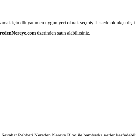
aşamak için dünyanın en uygun yeri olarak seçmiş. Listede oldukça diş
redenNereye.com
üzerinden satın alabilirsiniz.
 Seyahat Rehberi Nereden Nereye Blog ile bambaşka yerler keşfedebilir