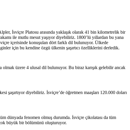
Alpler, İsviçre Platosu arasında yaklaşık olarak 41 bin kilometrelik bir
akamı ile mutlu mesut yaşıyor diyebiliriz. 1800’lü yıllardan bu yana
içre içerisinde konuşulan dört farklı dil bulunuyor. Ülkede
er için bu kendine özgü ülkenin şaşırtıcı özelliklerini derledik.
a olmak üzere 4 ulusal dil bulunuyor. Bu biraz karışık gelebilir ancak
i şaşırtıyor diyebiliriz. İsviçre’de öğretmen maaşları 120.000 doları
ki; tüm dünyada fenomen olmuş durumda. İsviçre çikolatası da tüm
n çok büyük bir bölümünü oluşturuyor.