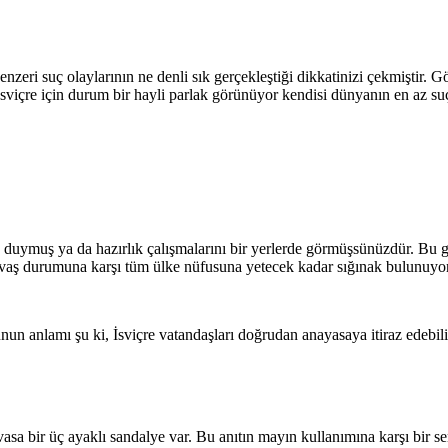
benzeri suç olaylarının ne denli sık gerçekleştiği dikkatinizi çekmiştir. G
çre için durum bir hayli parlak görünüyor kendisi dünyanın en az suç or
duymuş ya da hazırlık çalışmalarını bir yerlerde görmüşsünüzdür. Bu gen
savaş durumuna karşı tüm ülke nüfusuna yetecek kadar sığınak bulunuyor
anlamı şu ki, İsviçre vatandaşları doğrudan anayasaya itiraz edebilir y
sa bir üç ayaklı sandalye var. Bu anıtın mayın kullanımına karşı bir se