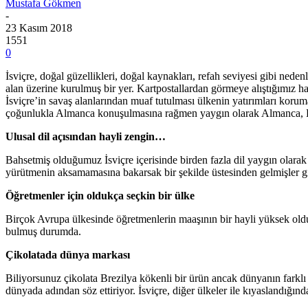
Mustafa Gökmen
-
23 Kasım 2018
1551
0
İsviçre, doğal güzellikleri, doğal kaynakları, refah seviyesi gibi neden
alan üzerine kurulmuş bir yer. Kartpostallardan görmeye alıştığımız h
İsviçre’in savaş alanlarından muaf tutulması ülkenin yatırımları kor
çoğunlukla Almanca konuşulmasına rağmen yaygın olarak Almanca, Fransı
Ulusal dil açısından hayli zengin…
Bahsetmiş olduğumuz İsviçre içerisinde birden fazla dil yaygın olarak 
yürütmenin aksamamasına bakarsak bir şekilde üstesinden gelmişler g
Öğretmenler için oldukça seçkin bir ülke
Birçok Avrupa ülkesinde öğretmenlerin maaşının bir hayli yüksek oldu
bulmuş durumda.
Çikolatada
dünya markası
Biliyorsunuz çikolata Brezilya kökenli bir ürün ancak dünyanın farklı 
dünyada adından söz ettiriyor. İsviçre, diğer ülkeler ile kıyaslandığı