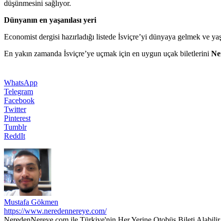
düşünmesini sağlıyor.
Dünyanın en yaşanılası yeri
Economist dergisi hazırladığı listede İsviçre’yi dünyaya gelmek ve y
En yakın zamanda İsviçre’ye uçmak için en uygun uçak biletlerini
Ne
WhatsApp
Telegram
Facebook
Twitter
Pinterest
Tumblr
ReddIt
Mustafa Gökmen
https://www.neredennereye.com/
NeredenNereye.com ile Türkiye'nin Her Yerine Otobüs Bileti Alabilir,