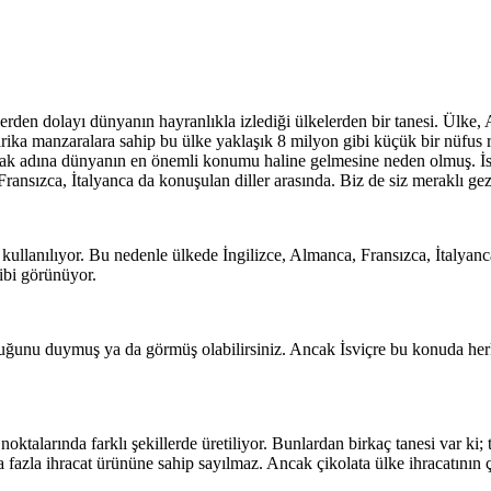
lerden dolayı dünyanın hayranlıkla izlediği ülkelerden bir tanesi. Ülke, 
arika manzaralara sahip bu ülke yaklaşık 8 milyon gibi küçük bir nüfus r
umak adına dünyanın en önemli konumu haline gelmesine neden olmuş. İsv
zca, İtalyanca da konuşulan diller arasında. Biz de siz meraklı gezginl
kullanılıyor. Bu nedenle ülkede İngilizce, Almanca, Fransızca, İtalyanc
ibi görünüyor.
ğunu duymuş ya da görmüş olabilirsiniz. Ancak İsviçre bu konuda herkes
noktalarında farklı şekillerde üretiliyor. Bunlardan birkaç tanesi var 
nda fazla ihracat ürününe sahip sayılmaz. Ancak çikolata ülke ihracatını