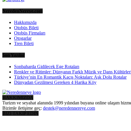
NeredenNereye.com
Hakkımızda
Otobüs Bileti
Otobüs Firmaları
Otogarlar
Tren Bileti
Son Yazılar
Sonbaharda Gidilecek Ege Rotaları
Renkler ve Ritimler: Dünyanın Farklı Müzik ve Dans Kültürler
Türkiye’nin En Romantik Kaçış Noktaları: Aşk Dolu Rotalar
Dünyadan Gezilmesi Gereken 4 Harika Köy
HAKKIMIZDA
Turizm ve seyahat alanında 1999 yılından buyana online ulaşım hizme
Bizimle iletişime geç:
destek@neredennereye.com
BIZI TAKIP EDIN