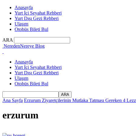
Anasayfa
Yurt İçi Seyahat Rehberi
Yurt Dışı Gezi Rehberi
Ulaşım
Otobüs Bileti Bul
ARA
NeredenNereye Blog
Anasayfa
Yurt İçi Seyahat Rehberi
Yurt Dışı Gezi Rehberi
Ulaşım
Otobüs Bileti Bul
Ana Sayfa
Erzurum Ziyaretçilerinin Mutlaka Tatması Gereken 4 Lezz
erzurum