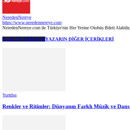
NeredenNereye
https://www.neredennereye.com
NeredenNereye.com ile Türkiye'nin Her Yerine Otobüs Bileti Alabilir,
İLGİLİ İÇERİKLER
YAZARIN DİĞER İÇERİKLERİ
Yurtdışı
Renkler ve Ritimler: Dünyanın Farklı Müzik ve Dans 