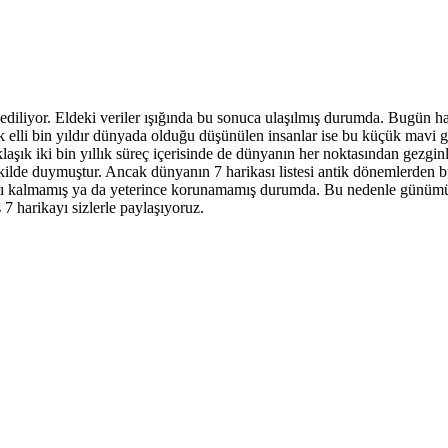
 ediliyor. Eldeki veriler ışığında bu sonuca ulaşılmış durumda. Bugün h
aşık elli bin yıldır dünyada olduğu düşünülen insanlar ise bu küçük ma
laşık iki bin yıllık süreç içerisinde de dünyanın her noktasından gezgin
ekilde duymuştur. Ancak dünyanın 7 harikası listesi antik dönemlerden 
ıları kalmamış ya da yeterince korunamamış durumda. Bu nedenle günümü
7 harikayı sizlerle paylaşıyoruz.