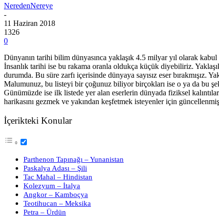
NeredenNereye
-
11 Haziran 2018
1326
0
Dünyanın tarihi bilim dünyasınca yaklaşık 4.5 milyar yıl olarak kabul
İnsanlık tarihi ise bu rakama oranla oldukça küçük diyebiliriz. Yakl
durumda. Bu süre zarfı içerisinde dünyaya sayısız eser bırakmışız. Yak
Malumunuz, bu listeyi bir çoğunuz biliyor birçokları ise o ya da bu ş
Günümüzde ise ilk listede yer alan eserlerin dünyada fiziksel kalınt
harikasını gezmek ve yakından keşfetmek isteyenler için güncellenmiş 
İçerikteki Konular
Parthenon Tapınağı – Yunanistan
Paskalya Adası – Şili
Tac Mahal – Hindistan
Kolezyum – İtalya
Angkor – Kamboçya
Teotihucan – Meksika
Petra – Ürdün