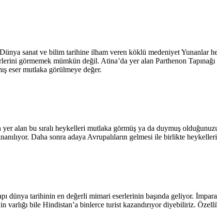
 Dünya sanat ve bilim tarihine ilham veren köklü medeniyet Yunanlar h
lerini görmemek mümkün değil. Atina’da yer alan Parthenon Tapınağı 
mış eser mutlaka görülmeye değer.
yer alan bu sıralı heykelleri mutlaka görmüş ya da duymuş olduğunuzu 
e inanılıyor. Daha sonra adaya Avrupalıların gelmesi ile birlikte heykelle
ı dünya tarihinin en değerli mimari eserlerinin başında geliyor. İmpar
in varlığı bile Hindistan’a binlerce turist kazandırıyor diyebiliriz. Öz