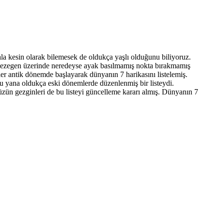
ala kesin olarak bilemesek de oldukça yaşlı olduğunu biliyoruz.
vi gezegen üzerinde neredeyse ayak basılmamış nokta bırakmamış
ler antik dönemde başlayarak dünyanın 7 harikasını listelemiş.
bu yana oldukça eski dönemlerde düzenlenmiş bir listeydi.
zün gezginleri de bu listeyi güncelleme kararı almış. Dünyanın 7