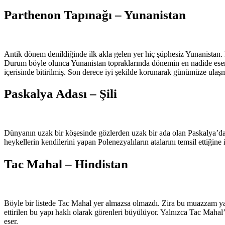
Parthenon Tapınağı – Yunanistan
Antik dönem denildiğinde ilk akla gelen yer hiç şüphesiz Yunanistan.
Durum böyle olunca Yunanistan topraklarında dönemin en nadide eser
içerisinde bitirilmiş. Son derece iyi şekilde korunarak günümüze ulaş
Paskalya Adası – Şili
Dünyanın uzak bir köşesinde gözlerden uzak bir ada olan Paskalya’da 
heykellerin kendilerini yapan Polenezyalıların atalarını temsil ettiğin
Tac Mahal – Hindistan
Böyle bir listede Tac Mahal yer almazsa olmazdı. Zira bu muazzam yap
ettirilen bu yapı haklı olarak görenleri büyülüyor. Yalnızca Tac Mahal’
eser.