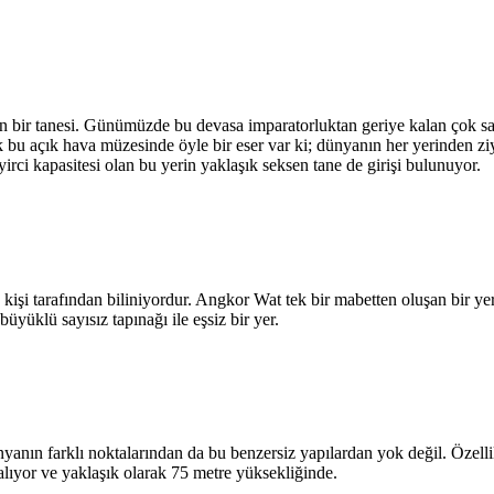
den bir tanesi. Günümüzde bu devasa imparatorluktan geriye kalan çok 
k bu açık hava müzesinde öyle bir eser var ki; dünyanın her yerinden 
irci kapasitesi olan bu yerin yaklaşık seksen tane de girişi bulunuyor.
işi tarafından biliniyordur. Angkor Wat tek bir mabetten oluşan bir ye
üyüklü sayısız tapınağı ile eşsiz bir yer.
ünyanın farklı noktalarından da bu benzersiz yapılardan yok değil. Özel
lıyor ve yaklaşık olarak 75 metre yüksekliğinde.