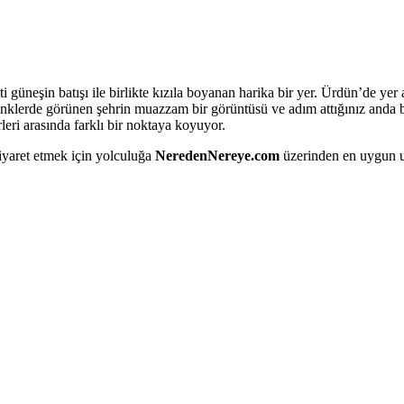
i güneşin batışı ile birlikte kızıla boyanan harika bir yer. Ürdün’de yer 
enklerde görünen şehrin muazzam bir görüntüsü ve adım attığınız anda bu
eri arasında farklı bir noktaya koyuyor.
iyaret etmek için yolculuğa
NeredenNereye.com
üzerinden en uygun uça