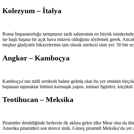
Kolezyum – İtalya
Roma İmparatorluğu tartışmasız tarih sahnesinin en büyük isimlerin
ise başlı başına bir açık hava müzesi olduğunu söylemek gerek. Anca
meşhur gladyatör hikayelerinin tam olarak merkezi olan yer. 50 bin sey
Angkor – Kamboçya
Kamboçya’nın milli sembolü haline gelmiş olan bu yer eminim birçok k
başlanan tapınaklar bütünü karmaşık yapısı, mimari figürleri, küçüklü b
Teotihucan – Meksika
Piramitler denildiğinde herkesin ilk aklına gelen ülke Mısır olsa da d
Amerika piramitleri son derece ünlü. Güneş piramidi Meksika’da yer a