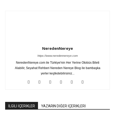
NeredenNereye
https://www.neredennereye.com
NeredenNereye.com ile Türkiye'nin Her Yerine Otobüs Bileti
Alabilir, Seyahat Rehberi Nereden Nereye Blog ile bambaşka
yerler keşfedebilirsiniz...
İLGİLİ İÇERİKLER
YAZARIN DİĞER İÇERİKLERİ