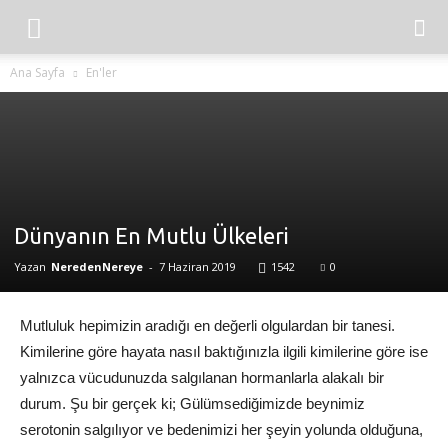
Ana Sayfa
En'ler
Dünyanın En Mutlu Ülkeleri
Yazan
NeredenNereye
-
7 Haziran 2019
1542
0
Mutluluk hepimizin aradığı en değerli olgulardan bir tanesi.
Kimilerine göre hayata nasıl baktığınızla ilgili kimilerine göre ise
yalnızca vücudunuzda salgılanan hormanlarla alakalı bir
durum. Şu bir gerçek ki; Gülümsediğimizde beynimiz
serotonin salgılıyor ve bedenimizi her şeyin yolunda olduğuna,