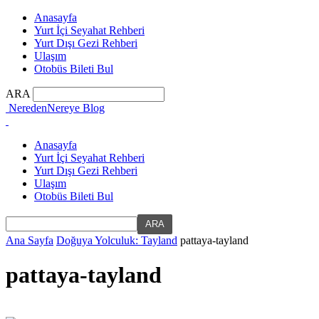
Anasayfa
Yurt İçi Seyahat Rehberi
Yurt Dışı Gezi Rehberi
Ulaşım
Otobüs Bileti Bul
ARA
NeredenNereye Blog
Anasayfa
Yurt İçi Seyahat Rehberi
Yurt Dışı Gezi Rehberi
Ulaşım
Otobüs Bileti Bul
Ana Sayfa
Doğuya Yolculuk: Tayland
pattaya-tayland
pattaya-tayland