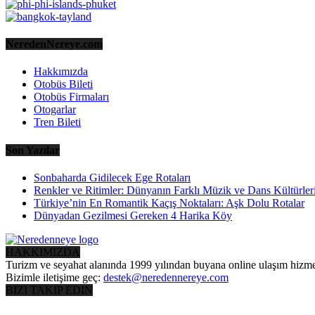
NeredenNereye.com
Hakkımızda
Otobüs Bileti
Otobüs Firmaları
Otogarlar
Tren Bileti
Son Yazılar
Sonbaharda Gidilecek Ege Rotaları
Renkler ve Ritimler: Dünyanın Farklı Müzik ve Dans Kültürler
Türkiye’nin En Romantik Kaçış Noktaları: Aşk Dolu Rotalar
Dünyadan Gezilmesi Gereken 4 Harika Köy
HAKKIMIZDA
Turizm ve seyahat alanında 1999 yılından buyana online ulaşım hizme
Bizimle iletişime geç:
destek@neredennereye.com
BIZI TAKIP EDIN