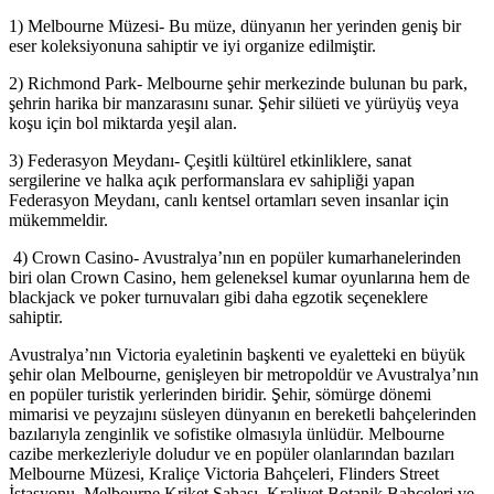
1) Melbourne Müzesi- Bu müze, dünyanın her yerinden geniş bir
eser koleksiyonuna sahiptir ve iyi organize edilmiştir.
2) Richmond Park- Melbourne şehir merkezinde bulunan bu park,
şehrin harika bir manzarasını sunar. Şehir silüeti ve yürüyüş veya
koşu için bol miktarda yeşil alan.
3) Federasyon Meydanı- Çeşitli kültürel etkinliklere, sanat
sergilerine ve halka açık performanslara ev sahipliği yapan
Federasyon Meydanı, canlı kentsel ortamları seven insanlar için
mükemmeldir.
4) Crown Casino- Avustralya’nın en popüler kumarhanelerinden
biri olan Crown Casino, hem geleneksel kumar oyunlarına hem de
blackjack ve poker turnuvaları gibi daha egzotik seçeneklere
sahiptir.
Avustralya’nın Victoria eyaletinin başkenti ve eyaletteki en büyük
şehir olan Melbourne, genişleyen bir metropoldür ve Avustralya’nın
en popüler turistik yerlerinden biridir. Şehir, sömürge dönemi
mimarisi ve peyzajını süsleyen dünyanın en bereketli bahçelerinden
bazılarıyla zenginlik ve sofistike olmasıyla ünlüdür. Melbourne
cazibe merkezleriyle doludur ve en popüler olanlarından bazıları
Melbourne Müzesi, Kraliçe Victoria Bahçeleri, Flinders Street
İstasyonu, Melbourne Kriket Sahası, Kraliyet Botanik Bahçeleri ve