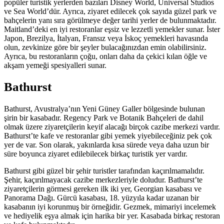
popüler turistik yerlerden bazıları Disney World, Universal Studios
ve Sea World’dür. Ayrıca, ziyaret edilecek çok sayıda güzel park ve
bahçelerin yanı sıra görülmeye değer tarihi yerler de bulunmaktadır.
Maitland’deki en iyi restoranlar eşsiz ve lezzetli yemekler sunar. İster
Japon, Brezilya, İtalyan, Fransız veya İskoç yemekleri havasında
olun, zevkinize göre bir şeyler bulacağınızdan emin olabilirsiniz.
Ayrıca, bu restoranların çoğu, onları daha da çekici kılan öğle ve
akşam yemeği spesiyalleri sunar.
Bathurst
Bathurst, Avustralya’nın Yeni Güney Galler bölgesinde bulunan
şirin bir kasabadır. Regency Park ve Botanik Bahçeleri de dahil
olmak üzere ziyaretçilerin keyif alacağı birçok cazibe merkezi vardır.
Bathurst’te kafe ve restoranlar gibi yemek yiyebileceğiniz pek çok
yer de var. Son olarak, yakınlarda kısa sürede veya daha uzun bir
süre boyunca ziyaret edilebilecek birkaç turistik yer vardır.
Bathurst gibi güzel bir şehir turistler tarafından kaçırılmamalıdır.
Şehir, kaçırılmayacak cazibe merkezleriyle doludur. Bathurst’te
ziyaretçilerin görmesi gereken ilk iki yer, Georgian kasabası ve
Panorama Dağı. Gürcü kasabası, 18. yüzyıla kadar uzanan bir
kasabanın iyi korunmuş bir örneğidir. Gezmek, mimariyi incelemek
ve hediyelik eşya almak için harika bir yer. Kasabada birkaç restoran