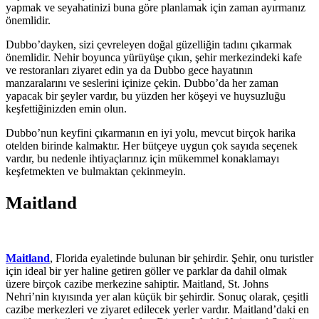
yapmak ve seyahatinizi buna göre planlamak için zaman ayırmanız
önemlidir.
Dubbo’dayken, sizi çevreleyen doğal güzelliğin tadını çıkarmak
önemlidir. Nehir boyunca yürüyüşe çıkın, şehir merkezindeki kafe
ve restoranları ziyaret edin ya da Dubbo gece hayatının
manzaralarını ve seslerini içinize çekin. Dubbo’da her zaman
yapacak bir şeyler vardır, bu yüzden her köşeyi ve huysuzluğu
keşfettiğinizden emin olun.
Dubbo’nun keyfini çıkarmanın en iyi yolu, mevcut birçok harika
otelden birinde kalmaktır. Her bütçeye uygun çok sayıda seçenek
vardır, bu nedenle ihtiyaçlarınız için mükemmel konaklamayı
keşfetmekten ve bulmaktan çekinmeyin.
Maitland
Maitland
, Florida eyaletinde bulunan bir şehirdir. Şehir, onu turistler
için ideal bir yer haline getiren göller ve parklar da dahil olmak
üzere birçok cazibe merkezine sahiptir. Maitland, St. Johns
Nehri’nin kıyısında yer alan küçük bir şehirdir. Sonuç olarak, çeşitli
cazibe merkezleri ve ziyaret edilecek yerler vardır. Maitland’daki en