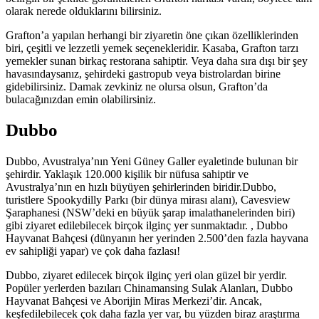
olarak nerede olduklarını bilirsiniz.
Grafton’a yapılan herhangi bir ziyaretin öne çıkan özelliklerinden
biri, çeşitli ve lezzetli yemek seçenekleridir. Kasaba, Grafton tarzı
yemekler sunan birkaç restorana sahiptir. Veya daha sıra dışı bir şey
havasındaysanız, şehirdeki gastropub veya bistrolardan birine
gidebilirsiniz. Damak zevkiniz ne olursa olsun, Grafton’da
bulacağınızdan emin olabilirsiniz.
Dubbo
Dubbo, Avustralya’nın Yeni Güney Galler eyaletinde bulunan bir
şehirdir. Yaklaşık 120.000 kişilik bir nüfusa sahiptir ve
Avustralya’nın en hızlı büyüyen şehirlerinden biridir.Dubbo,
turistlere Spookydilly Parkı (bir dünya mirası alanı), Cavesview
Şaraphanesi (NSW’deki en büyük şarap imalathanelerinden biri)
gibi ziyaret edilebilecek birçok ilginç yer sunmaktadır. , Dubbo
Hayvanat Bahçesi (dünyanın her yerinden 2.500’den fazla hayvana
ev sahipliği yapar) ve çok daha fazlası!
Dubbo, ziyaret edilecek birçok ilginç yeri olan güzel bir yerdir.
Popüler yerlerden bazıları Chinamansing Sulak Alanları, Dubbo
Hayvanat Bahçesi ve Aborijin Miras Merkezi’dir. Ancak,
keşfedilebilecek çok daha fazla yer var, bu yüzden biraz araştırma