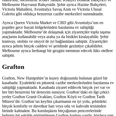
Melbourne Hayvanat Bahçesidir. Şehir ayrıca Hazine Bahçeleri,
Victoria Mahallesi, Avustralya Savaş Anıtı ve Victoria Ulusal
Galerisi gibi oldukça benzersiz cazibe merkezleri sunmaktadır.
Ayrıca Queen Victoria Market ve CBD gibi Avustralya’nın en
popüler gece hayatı bölgelerinden bazılarına ev sahipliği
yapmaktadır. Melbourne’de dolaşmak için ziyaretçiler toplu taşıma
araçlarını kullanabilir veya araba ya da bisiklet kiralayabilir. Şehir
tramvay, otobüs ve otoyol ile iyi bağlantılara sahiptir. Ziyaretçiler
ayrıca şehrin birçok caddesi ve şeridinde gezintiye çıkabilirler.
Melbourne ayrıca herhangi bir gezgini memnun edecek lüks otellere
sahiptir.
Grafton
Grafton, New Hampshire’ın kuzey doğusunda bulunan güzel bir
kasabadır. Eyaletteki en pitoresk cazibe merkezlerinden bazılarına ev
sahipliği yapmaktadır. Kasabada ziyaret edilecek birçok yer var ve
her biri benzersiz bir deneyim sunuyor. Grafton’daki en ilgi çekici
yerler Grafton Granit Ocakları, Grafton Köyü ve Grafton Tarih
Müzesi’dir. Grafton’un keyfini çıkarmanın en iyi yolu, şehirdeki
birçok konforlu ve davetkar han veya oda ve kahvaltı tesisinden
birinde kalmaktır. Bu kuruluşların birçoğunun pencerelerinde
belirgin bir şekilde görüntülenen Grafton haritası vardır, böylece tam