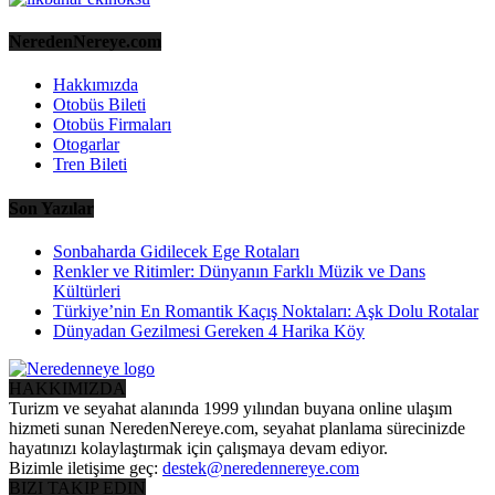
NeredenNereye.com
Hakkımızda
Otobüs Bileti
Otobüs Firmaları
Otogarlar
Tren Bileti
Son Yazılar
Sonbaharda Gidilecek Ege Rotaları
Renkler ve Ritimler: Dünyanın Farklı Müzik ve Dans
Kültürleri
Türkiye’nin En Romantik Kaçış Noktaları: Aşk Dolu Rotalar
Dünyadan Gezilmesi Gereken 4 Harika Köy
HAKKIMIZDA
Turizm ve seyahat alanında 1999 yılından buyana online ulaşım
hizmeti sunan NeredenNereye.com, seyahat planlama sürecinizde
hayatınızı kolaylaştırmak için çalışmaya devam ediyor.
Bizimle iletişime geç:
destek@neredennereye.com
BIZI TAKIP EDIN