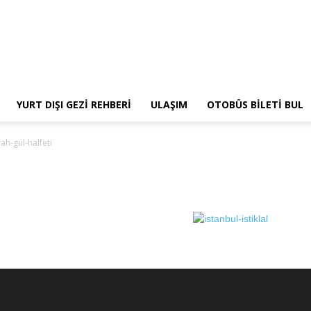
YURT DIŞI GEZI REHBERI
ULAŞIM
OTOBÜS BILETI BUL
yah-gül-halfeti