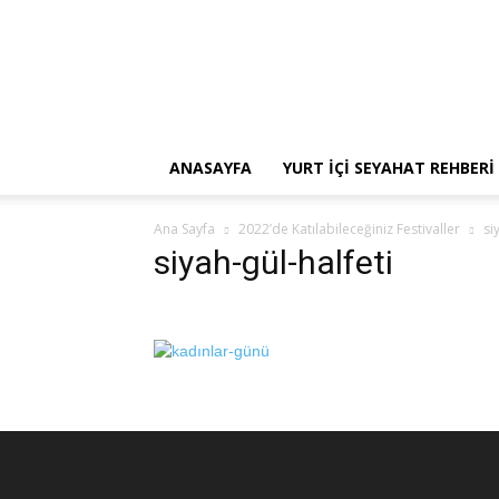
NeredenNereye
Blog
ANASAYFA
YURT İÇI SEYAHAT REHBERI
Ana Sayfa
2022’de Katılabileceğiniz Festivaller
si
siyah-gül-halfeti