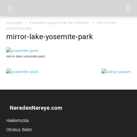
Ana Sayfa
Yosemite Ulusal Parkı Gezi Rehberi
mirror-lake-
yosemite-park
mirror-lake-yosemite-park
mirror-lake-yosemite-park
NeredenNereye.com
Hakkımızda
Otobüs Bileti