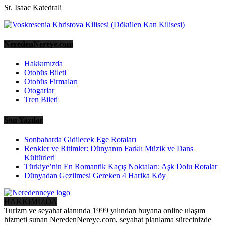
St. Isaac Katedrali
NeredenNereye.com
Hakkımızda
Otobüs Bileti
Otobüs Firmaları
Otogarlar
Tren Bileti
Son Yazılar
Sonbaharda Gidilecek Ege Rotaları
Renkler ve Ritimler: Dünyanın Farklı Müzik ve Dans
Kültürleri
Türkiye’nin En Romantik Kaçış Noktaları: Aşk Dolu Rotalar
Dünyadan Gezilmesi Gereken 4 Harika Köy
HAKKIMIZDA
Turizm ve seyahat alanında 1999 yılından buyana online ulaşım
hizmeti sunan NeredenNereye.com, seyahat planlama sürecinizde