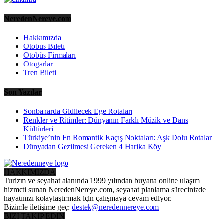
NeredenNereye.com
Hakkımızda
Otobüs Bileti
Otobüs Firmaları
Otogarlar
Tren Bileti
Son Yazılar
Sonbaharda Gidilecek Ege Rotaları
Renkler ve Ritimler: Dünyanın Farklı Müzik ve Dans
Kültürleri
Türkiye’nin En Romantik Kaçış Noktaları: Aşk Dolu Rotalar
Dünyadan Gezilmesi Gereken 4 Harika Köy
HAKKIMIZDA
Turizm ve seyahat alanında 1999 yılından buyana online ulaşım
hizmeti sunan NeredenNereye.com, seyahat planlama sürecinizde
hayatınızı kolaylaştırmak için çalışmaya devam ediyor.
Bizimle iletişime geç:
destek@neredennereye.com
BIZI TAKIP EDIN