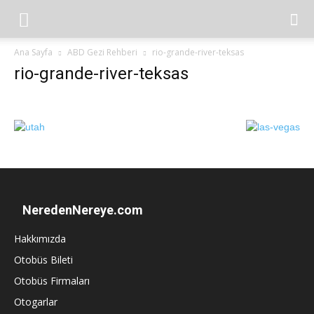
Ana Sayfa
ABD Gezi Rehberi
rio-grande-river-teksas
rio-grande-river-teksas
NeredenNereye.com
Hakkımızda
Otobüs Bileti
Otobüs Firmaları
Otogarlar